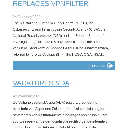
REPLACES VPNFILTER
24 February 2022
The UK National Cyber Security Centre (NCSC), the
Cybersecurity and Infrastructure Security Agency (CISA), the
National Security Agency (NSA) and the Federal Bureau of
Investigation (FBI) in the US have identified that the actor
known as Sandworm or Voodoo Bear is using a new malware,
referred to here as Cyclops Blink. The NCSC, CISA, NSA […]
Lees meer
VACATURES VDA
9 November 2021
De Veiligheidsdienst Aruba (VDA) ressorteert onder het
ministerie van Algemene Zaken en heeft als doelstelling het
bevorderen van de fundamentele belangen van Aruba bij het
voortbestaan van de democratische rechtsorde, de integriteit
van het bestuur, de interne veiligheid en andere vitale